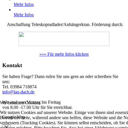
Mehr Infos
Mehr Infos
Anschaffung Teleskopradlader/Anhängerkran. Förderung durch:
»»» Für mehr Infos klicken
Kontakt
Sie haben Frage? Dann rufen Sie uns gern an oder schreiben Sie
uns:
Tel. 03984 718874
info@lau-dach.de
Wir sind von Montag bis Freitag
Wir benutzen Cookies
von 8.00 -17.00 Uhr für Sie erreichbar.
Wir nutzen Cookies auf unserer Website. Einige von ihnen sind essenzie
Google Map
Betrieb der Seite, während andere uns helfen, diese Website und die N
verbessern (Tracking Cookies). Sie können selbst entscheiden, ob Sie 
zulassen möchten. Bitte beachten Sie, dass bei einer Ablehnung womög